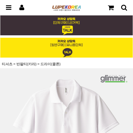
티셔츠
>
반팔티(카라)
>
드라이(쿨론)