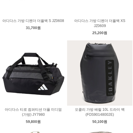
아디다스 가방 디펜더 더플백 S JZ0608
아디다스 가방 디펜더 더플백 XS
JZ0609
31,700원
25,200원
아디다스 티로 컴퍼티션 더플 미디엄
오클리 가방 배럴 10L 드라이 백
(가방) JY7980
(FOS90148002E)
59,800원
50,100원