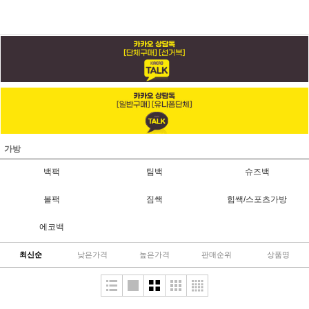
가방
백팩
팀백
슈즈백
볼팩
짐쌕
힙쌕/스포츠가방
에코백
최신순
낮은가격
높은가격
판매순위
상품명