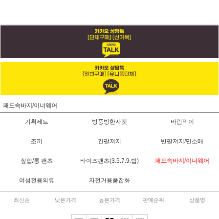
패드속바지/이너웨어
기획세트
방풍방한자켓
바람막이
조끼
긴팔져지
반팔져지/민소매
짚업/통 팬츠
타이즈팬츠(3.5.7.9.빕)
패드속바지/이너웨어
여성전용의류
자전거용품잡화
최신순
낮은가격
높은가격
판매순위
상품명