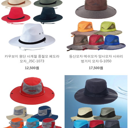
카우보이 원단 사계절 중절모 페도라
등산모자 메쉬모자 망사모자 사파리
모자_JSC-1073
벙거지 모자 G-1050
12,500원
17,500원