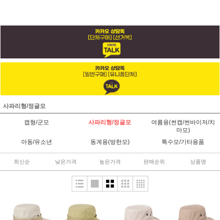
사파리형/정글모
캡형/군모
사파리형/정글모
여름용(썬캡/썬바이저/치
마모)
아동/유소년
동계용(방한모)
특수모/기타용품
최신순
낮은가격
높은가격
판매순위
상품명