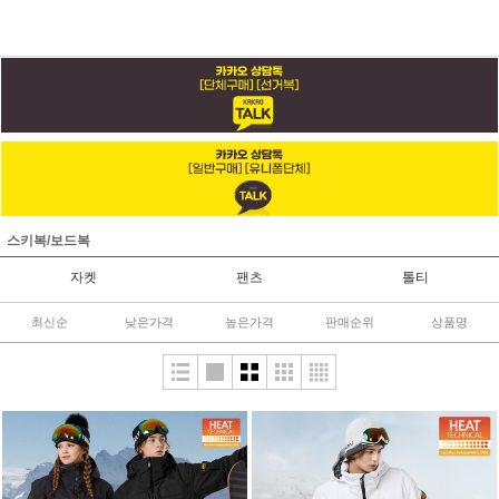
스키복/보드복
자켓
팬츠
톨티
최신순
낮은가격
높은가격
판매순위
상품명