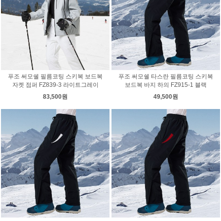
푸조 써모쉘 필름코팅 스키복 보드복
푸조 써모쉘 타스란 필름코팅 스키복
자켓 점퍼 FZ839-3 라이트그레이
보드복 바지 하의 FZ915-1 블랙
83,500원
49,500원