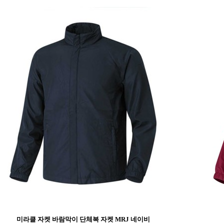
미라클 자켓 바람막이 단체복 자켓 MRJ 네이비