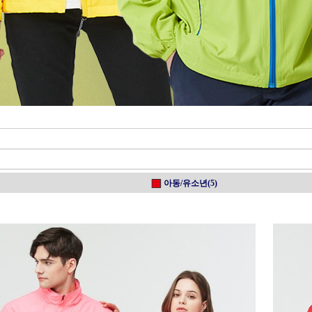
아동/유소년(5)