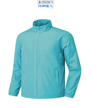
18,000원