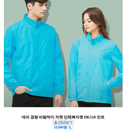
데피 경량 바람막이 자켓 단체복자켓 DK520 민트
19,000원