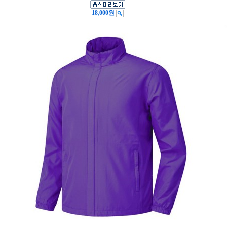
18,000원