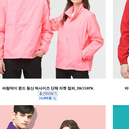
바람막이 윈드 등산 빅사이즈 단체 자켓 점퍼_DK550PK
바
24,000원