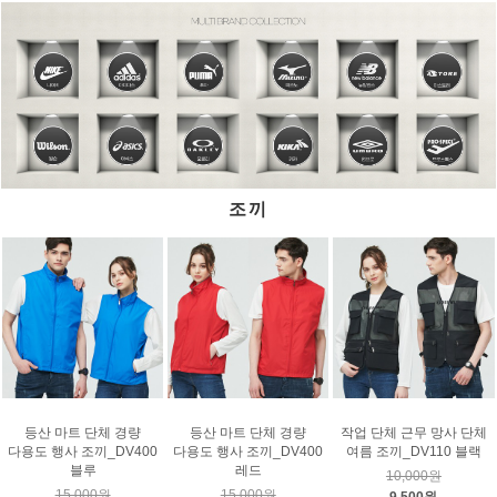
조끼
등산 마트 단체 경량
등산 마트 단체 경량
작업 단체 근무 망사 단체
다용도 행사 조끼_DV400
다용도 행사 조끼_DV400
여름 조끼_DV110 블랙
블루
레드
10,000원
15,000원
15,000원
9,500원