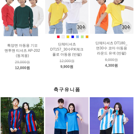
단체티셔츠 DT180_
단체티셔츠
특양면 아동용 기모
면30수 코마 아동용
DT157_30수P.K체크
맨투맨 티셔츠 AP-202
라운드 유색 (반팔)
폴로 아동용 (반팔)
(동계용)
6,000원
12,000원
29,000원
4,300원
9,900원
12,000원
축구유니폼