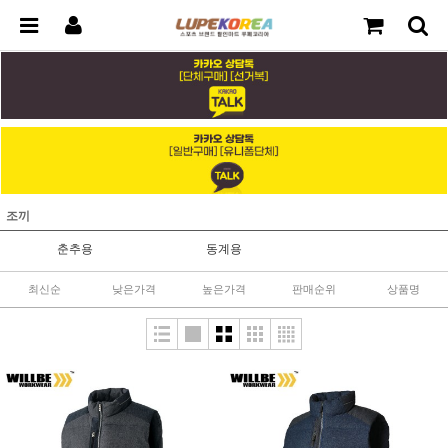
조끼
춘추용
동계용
최신순
낮은가격
높은가격
판매순위
상품명