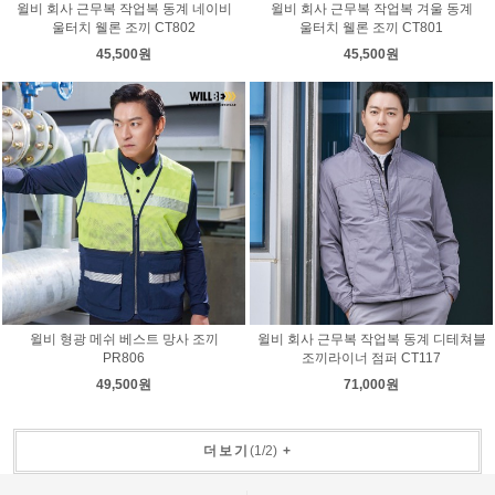
윌비 회사 근무복 작업복 동계 네이비
윌비 회사 근무복 작업복 겨울 동계
울터치 웰론 조끼 CT802
울터치 웰론 조끼 CT801
45,500원
45,500원
윌비 형광 메쉬 베스트 망사 조끼
윌비 회사 근무복 작업복 동계 디테쳐블
PR806
조끼라이너 점퍼 CT117
49,500원
71,000원
더보기
(
1
/
2
)
+