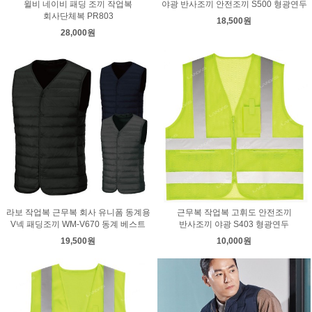
윌비 네이비 패딩 조끼 작업복
야광 반사조끼 안전조끼 S500 형광연두
회사단체복 PR803
18,500원
28,000원
라보 작업복 근무복 회사 유니폼 동계용
근무복 작업복 고휘도 안전조끼
V넥 패딩조끼 WM-V670 동계 베스트
반사조끼 야광 S403 형광연두
19,500원
10,000원