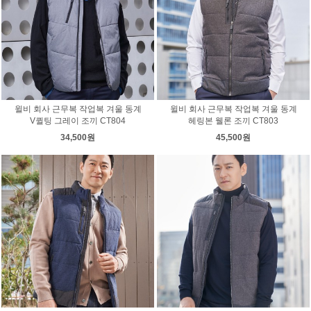
윌비 회사 근무복 작업복 겨울 동계
윌비 회사 근무복 작업복 겨울 동계
V퀼팅 그레이 조끼 CT804
헤링본 웰론 조끼 CT803
34,500원
45,500원