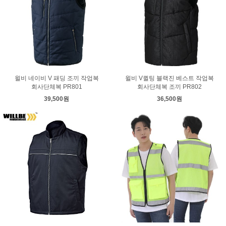
윌비 네이비 V 패딩 조끼 작업복
윌비 V퀼팅 블랙진 베스트 작업복
회사단체복 PR801
회사단체복 조끼 PR802
39,500원
36,500원