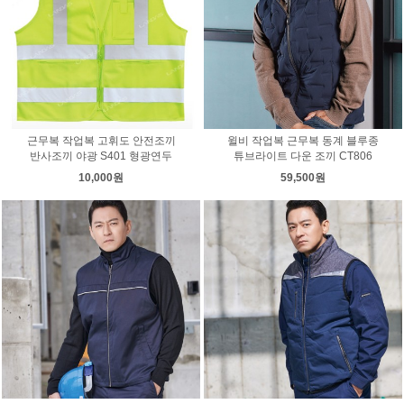
근무복 작업복 고휘도 안전조끼
윌비 작업복 근무복 동계 블루종
반사조끼 야광 S401 형광연두
튜브라이트 다운 조끼 CT806
10,000원
59,500원