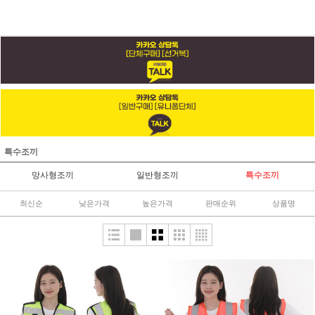
특수조끼
망사형조끼
일반형조끼
특수조끼
최신순
낮은가격
높은가격
판매순위
상품명