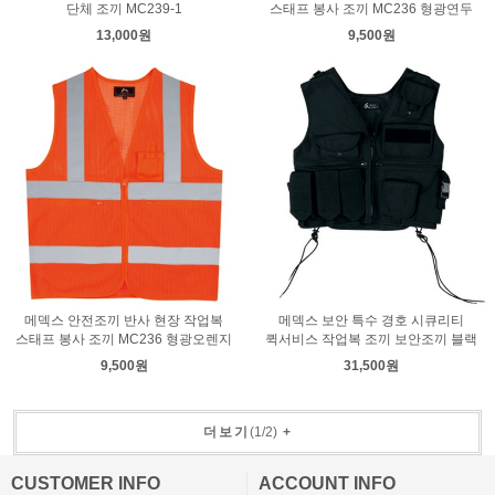
단체 조끼 MC239-1
스태프 봉사 조끼 MC236 형광연두
13,000원
9,500원
메덱스 안전조끼 반사 현장 작업복
메덱스 보안 특수 경호 시큐리티
스태프 봉사 조끼 MC236 형광오렌지
퀵서비스 작업복 조끼 보안조끼 블랙
9,500원
31,500원
더보기
(
1
/
2
)
+
CUSTOMER INFO
ACCOUNT INFO