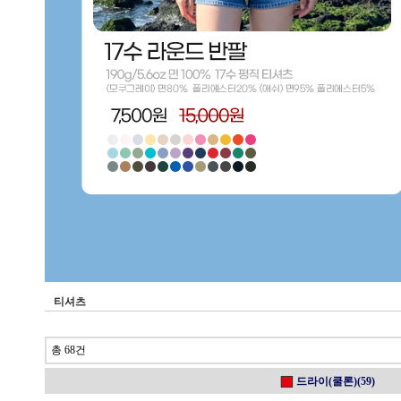
티셔츠
총 68건
드라이(쿨론)(59)