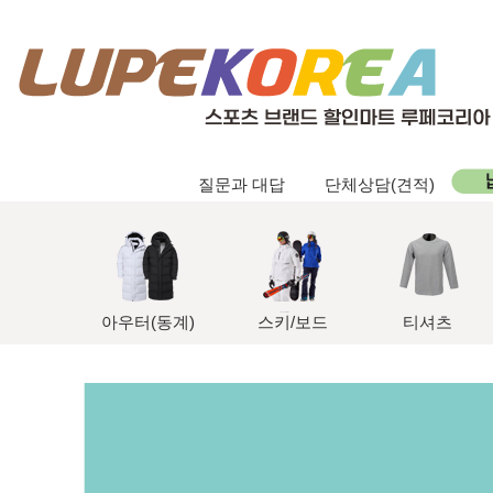
질문과 대답
단체상담(견적)
아우터(동계)
스키/보드
티셔츠