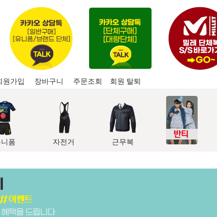
회원가입
장바구니
주문조회
회원 탈퇴
유니폼
자전거
근무복