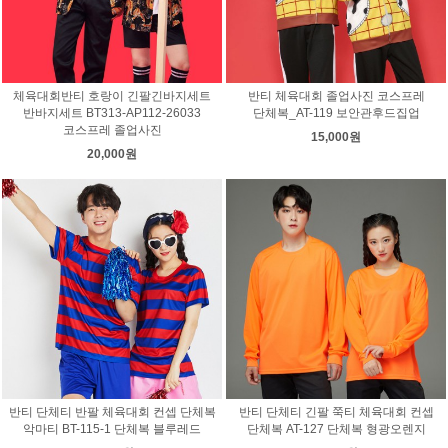
체육대회반티 호랑이 긴팔긴바지세트
반티 체육대회 졸업사진 코스프레
반바지세트 BT313-AP112-26033
단체복_AT-119 보안관후드집업
코스프레 졸업사진
15,000원
20,000원
반티 단체티 반팔 체육대회 컨셉 단체복
반티 단체티 긴팔 쭉티 체육대회 컨셉
악마티 BT-115-1 단체복 블루레드
단체복 AT-127 단체복 형광오렌지