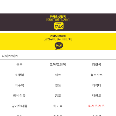
티셔츠/셔츠
군복
교복/교련복
경찰복
소방복
세트
점프수트
죄수복
망토
캐릭터
라바잠옷
용포
태권도
경기유니폼
하키복
티셔츠/셔츠