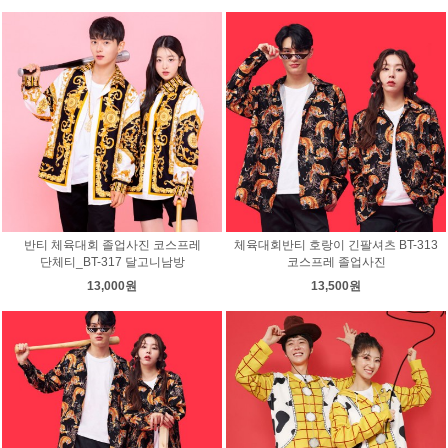
반티 체육대회 졸업사진 코스프레
체육대회반티 호랑이 긴팔셔츠 BT-313
단체티_BT-317 달고니남방
코스프레 졸업사진
13,000원
13,500원