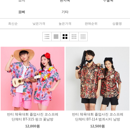
조끼
환자복
수술복
몸뻬
기타
최신순
낮은가격
높은가격
판매순위
상품명
반티 체육대회 졸업사진 코스프레
반티 체육대회 졸업사진 코스프레
단체티 BT-315 핑크 꽃남방
단체티 BT-114 범죄시티 남방
12,000원
12,500원