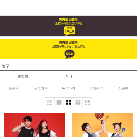
농구
클럽형
기타
최신순
낮은가격
높은가격
판매순위
상품명