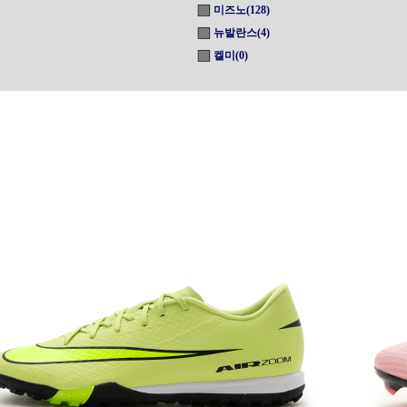
미즈노(128)
뉴발란스(4)
켈미(0)