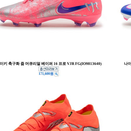
이키 축구화 줌 머큐리얼 베이퍼 16 프로 VJR FG(IO9813640)
나이
171,600원