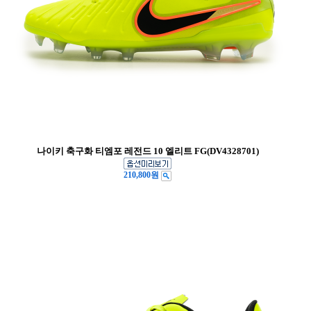
나이키 축구화 티엠포 레전드 10 엘리트 FG(DV4328701)
210,800원