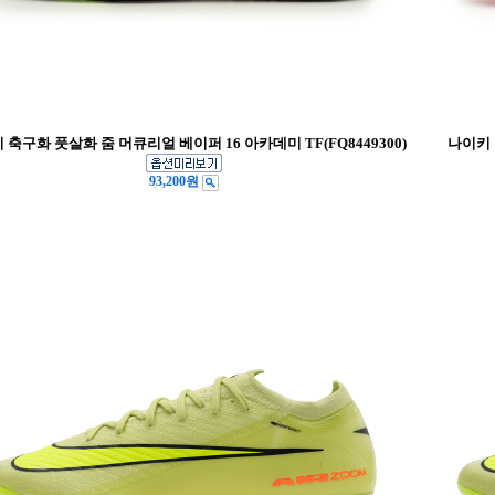
 축구화 풋살화 줌 머큐리얼 베이퍼 16 아카데미 TF(FQ8449300)
나이키 
93,200원