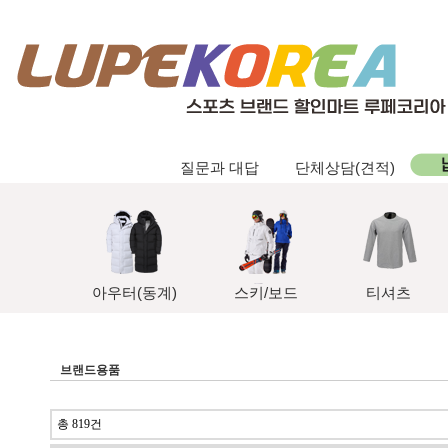
질문과 대답
단체상담(견적)
아우터(동계)
스키/보드
티셔츠
브랜드용품
총 819건