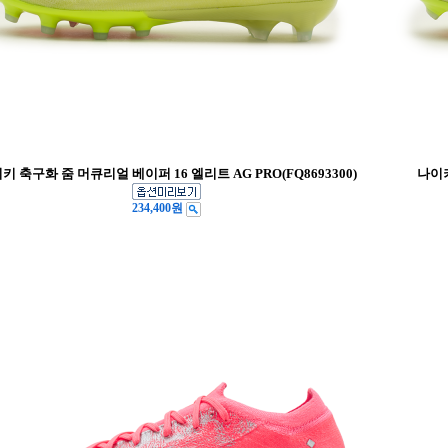
키 축구화 줌 머큐리얼 베이퍼 16 엘리트 AG PRO(FQ8693300)
나이키
234,400원