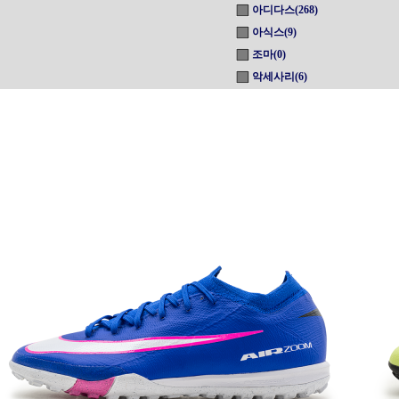
아디다스(268)
아식스(9)
조마(0)
악세사리(6)