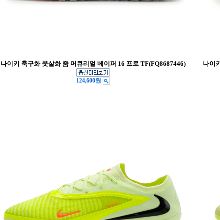
나이키 축구화 풋살화 줌 머큐리얼 베이퍼 16 프로 TF(FQ8687446)
나이키
124,600원