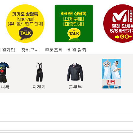
회원가입
장바구니
주문조회
회원 탈퇴
유니폼
자전거
근무복