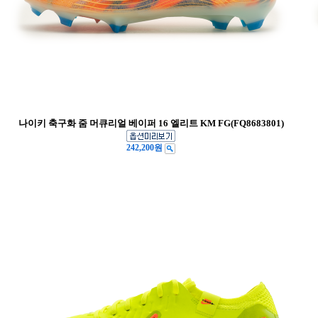
나이키 축구화 줌 머큐리얼 베이퍼 16 엘리트 KM FG(FQ8683801)
242,200원