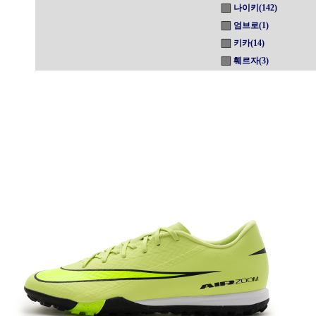
나이키(142)
엄브로(1)
키카(14)
훼르자(3)