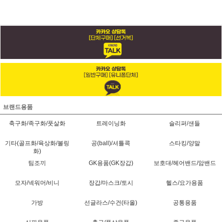
브랜드용품
축구화/족구화/풋살화
트레이닝화
슬리퍼/샌들
기타(골프화/육상화/볼링
공(ball)/셔틀콕
스타킹/양말
화)
팀조끼
GK용품(GK장갑)
보호대/헤어밴드/암밴드
모자/넥워머/비니
장갑/마스크/토시
헬스/요가용품
가방
선글라스/수건(타올)
공통용품