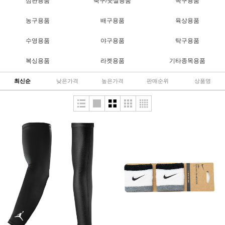
심판용품
축구/풋살용품
족구용품
농구용품
배구용품
육상용품
수영용품
야구용품
탁구용품
복싱용품
라켓용품
기타종목용품
최신순
낮은가격
높은가격
판매순위
상품명