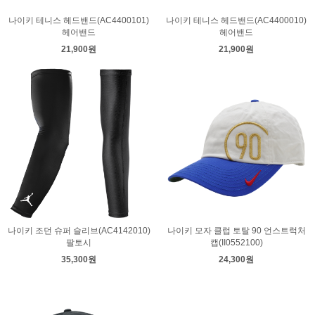
나이키 테니스 헤드밴드(AC4400101)
나이키 테니스 헤드밴드(AC4400010)
헤어밴드
헤어밴드
21,900원
21,900원
나이키 조던 슈퍼 슬리브(AC4142010)
나이키 모자 클럽 토탈 90 언스트럭처
팔토시
캡(II0552100)
35,300원
24,300원