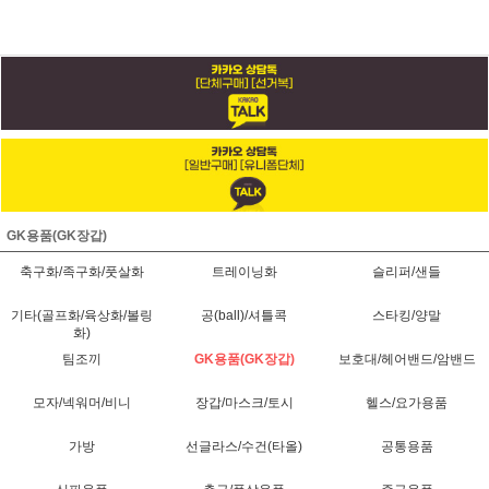
GK용품(GK장갑)
축구화/족구화/풋살화
트레이닝화
슬리퍼/샌들
기타(골프화/육상화/볼링
공(ball)/셔틀콕
스타킹/양말
화)
팀조끼
GK용품(GK장갑)
보호대/헤어밴드/암밴드
모자/넥워머/비니
장갑/마스크/토시
헬스/요가용품
가방
선글라스/수건(타올)
공통용품