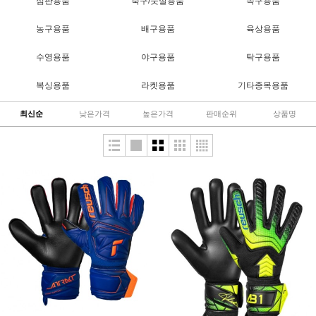
심판용품
축구/풋살용품
족구용품
농구용품
배구용품
육상용품
수영용품
야구용품
탁구용품
복싱용품
라켓용품
기타종목용품
최신순
낮은가격
높은가격
판매순위
상품명