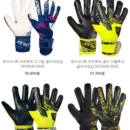
로이쉬 GK 어트랙트 리그립 골키퍼장갑
로이쉬 GK 어트랙트 골드 이볼루션
5570545-4310
골피커장갑 5570164-2025
85,800원
67,300원