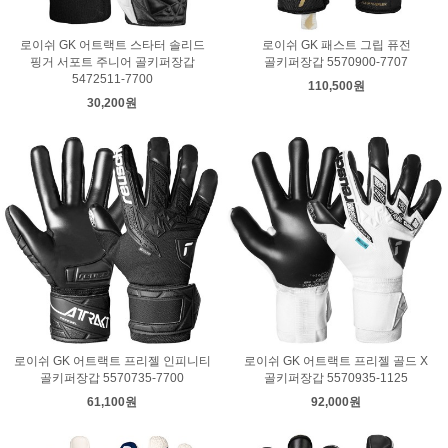
로이쉬 GK 어트랙트 스타터 솔리드
로이쉬 GK 패스트 그립 퓨전
핑거 서포트 주니어 골키퍼장갑
골키퍼장갑 5570900-7707
5472511-7700
110,500원
30,200원
로이쉬 GK 어트랙트 프리젤 인피니티
로이쉬 GK 어트랙트 프리젤 골드 X
골키퍼장갑 5570735-7700
골키퍼장갑 5570935-1125
61,100원
92,000원