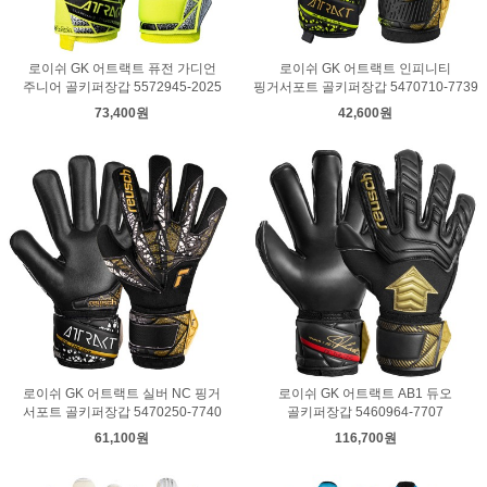
로이쉬 GK 어트랙트 퓨전 가디언
로이쉬 GK 어트랙트 인피니티
주니어 골키퍼장갑 5572945-2025
핑거서포트 골키퍼장갑 5470710-7739
73,400원
42,600원
로이쉬 GK 어트랙트 실버 NC 핑거
로이쉬 GK 어트랙트 AB1 듀오
서포트 골키퍼장갑 5470250-7740
골키퍼장갑 5460964-7707
61,100원
116,700원