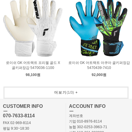
로이쉬 GK 어트랙트 프리젤 골드 X
로이쉬 GK 어트랙트 아쿠아 골키퍼장갑
골키퍼장갑 5470036-1100
5470439-7410
98,100원
92,000원
더보기
(
1
/
3
)
+
CUSTOMER INFO
ACCOUNT INFO
ㅡ
ㅡ
070-7633-8114
계좌번호
기업 010-8976-8114
FAX 02-969-8114
농협 302-0253-3963-71
평일 9:30~18:30