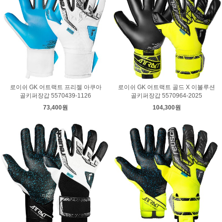
로이쉬 GK 어트랙트 프리젤 아쿠아
로이쉬 GK 어트랙트 골드 X 이볼루션
골키퍼장갑 5570439-1126
골키퍼장갑 5570964-2025
73,400원
104,300원