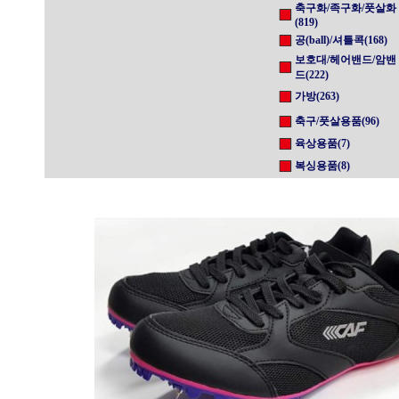
축구화/족구화/풋살화
(819)
공(ball)/셔틀콕(168)
보호대/헤어밴드/암밴
드(222)
가방(263)
축구/풋살용품(96)
육상용품(7)
복싱용품(8)