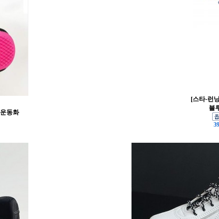
[스타-런
블루
이크운동화
3