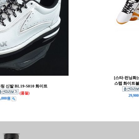
[스타-런닝화
스텝 화이트블랙
 신발 BL19-S010 화이트
(품절)
29,90
5,000원