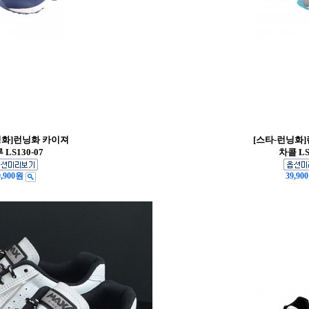
닝화]런닝화 카이져
[스타-런닝화
 LS130-07
차콜 LS
9,900원
39,90