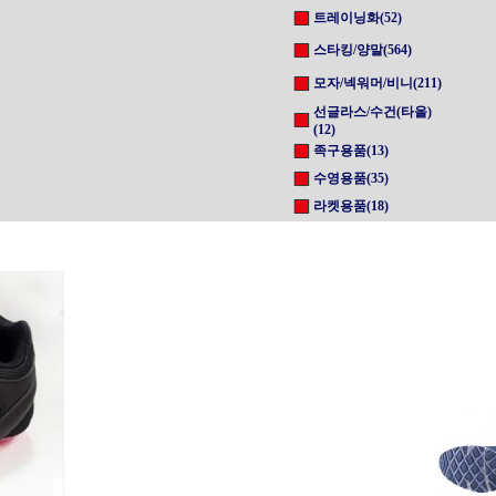
트레이닝화(52)
스타킹/양말(564)
모자/넥워머/비니(211)
선글라스/수건(타올)
(12)
족구용품(13)
수영용품(35)
라켓용품(18)