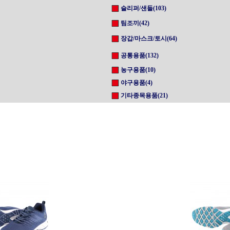
슬리퍼/샌들(103)
팀조끼(42)
장갑/마스크/토시(64)
공통용품(132)
농구용품(10)
야구용품(4)
기타종목용품(21)