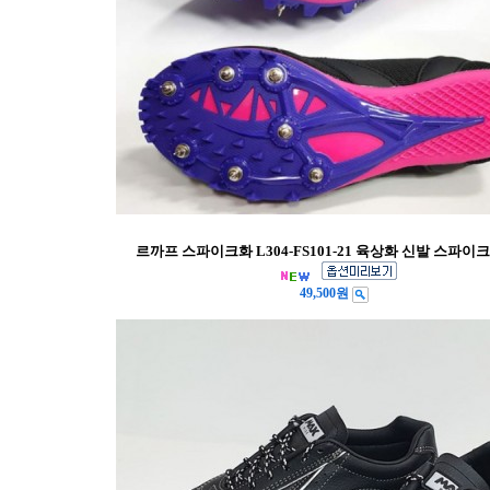
르까프 스파이크화 L304-FS101-21 육상화 신발 스파
49,500원