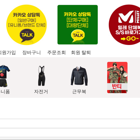
회원가입
장바구니
주문조회
회원 탈퇴
유니폼
자전거
근무복