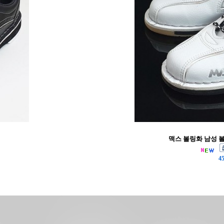
맥스 볼링화 남성 볼링
4