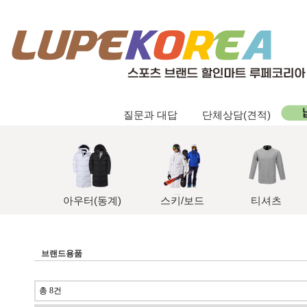
질문과 대답
단체상담(견적)
아우터(동계)
스키/보드
티셔츠
브랜드용품
총 8건