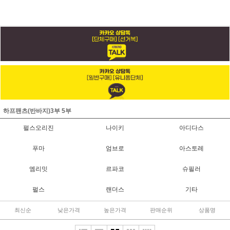
하프팬츠(반바지)3부 5부
펄스오리진
나이키
아디다스
푸마
엄브로
아스토레
엠리밋
르파코
슈필러
펄스
랜더스
기타
최신순
낮은가격
높은가격
판매순위
상품명