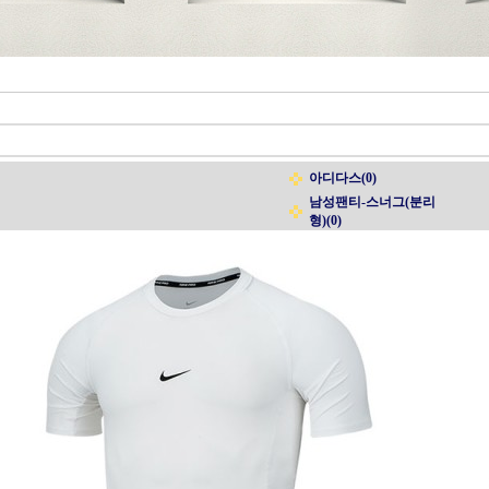
아디다스(0)
남성팬티-스너그(분리
형)(0)