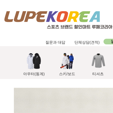
질문과 대답
단체상담(견적)
아우터(동계)
스키/보드
티셔츠