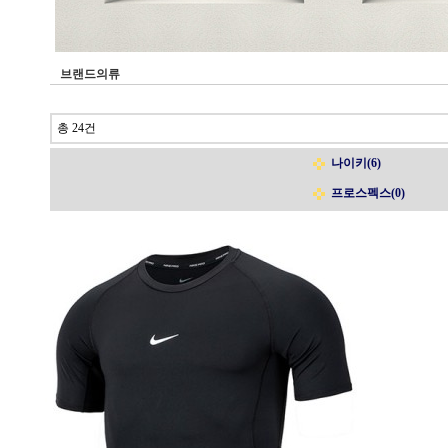
브랜드의류
총 24건
나이키(6)
프로스펙스(0)