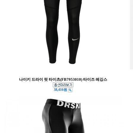
나이키 드라이 핏 타이츠(FB7953010) 타이즈 레깅스
38,416원