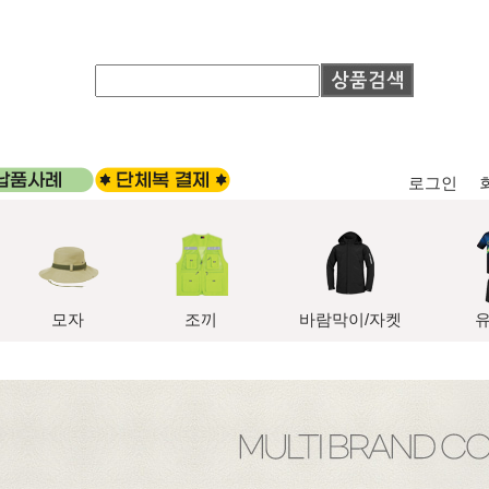
로그인
모자
조끼
바람막이/자켓