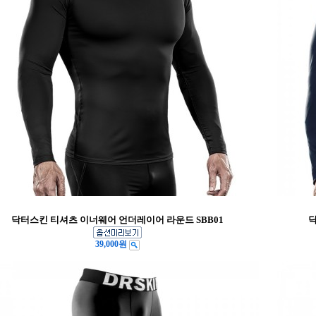
닥터스킨 티셔츠 이너웨어 언더레이어 라운드 SBB01
닥
39,000원