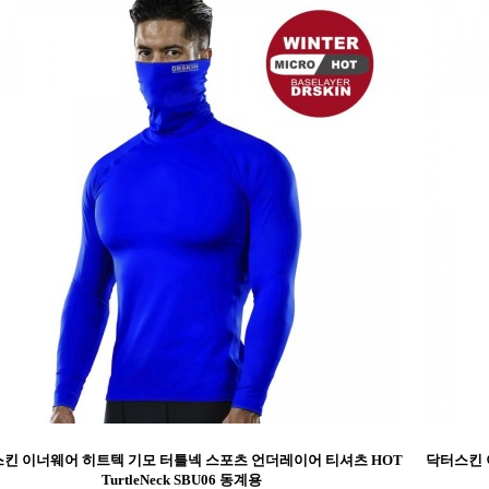
킨 이너웨어 히트텍 기모 터틀넥 스포츠 언더레이어 티셔츠 HOT
닥터스킨 
TurtleNeck SBU06 동계용