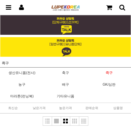
족구
생산유니폼(전사)
축구
족구
농구
배구
GK/심판
마라톤(런닝복)
기타유니폼
최신순
낮은가격
높은가격
판매순위
상품명