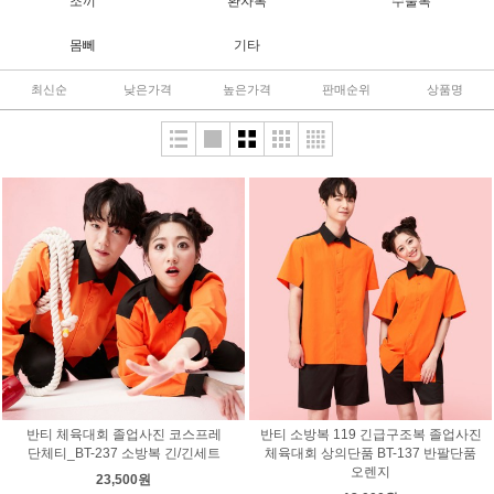
조끼
환자복
수술복
몸뻬
기타
최신순
낮은가격
높은가격
판매순위
상품명
반티 체육대회 졸업사진 코스프레
반티 소방복 119 긴급구조복 졸업사진
단체티_BT-237 소방복 긴/긴세트
체육대회 상의단품 BT-137 반팔단품
오렌지
23,500원