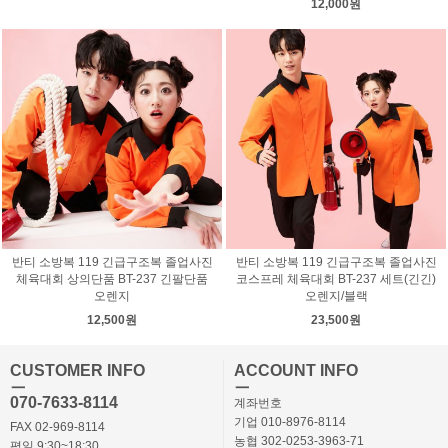
12,000원
반티 소방복 119 긴급구조복 졸업사진
반티 소방복 119 긴급구조복 졸업사진
체육대회 상의단품 BT-237 긴팔단품
코스프레 체육대회 BT-237 세트(긴긴)
오렌지
오렌지/블랙
12,500원
23,500원
CUSTOMER INFO
ACCOUNT INFO
ㅡ
ㅡ
070-7633-8114
계좌번호
기업 010-8976-8114
FAX 02-969-8114
농협 302-0253-3963-71
평일 9:30~18:30