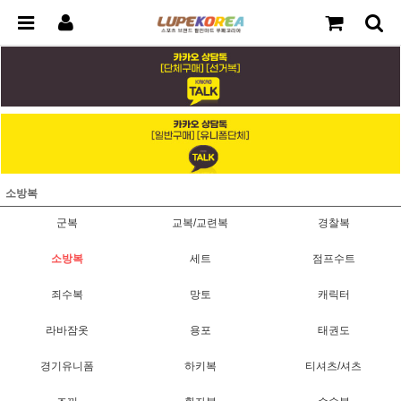
소방복
군복
교복/교련복
경찰복
소방복
세트
점프수트
죄수복
망토
캐릭터
라바잠옷
용포
태권도
경기유니폼
하키복
티셔츠/셔츠