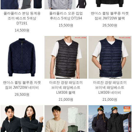
폴라폴리스 본딩 동계용
폴라폴리스 오픈 집업
랜더스 퀼팅 블루종 자켓
조끼 베스트 5색상
후리스 5색상 DT194
점퍼 JW720W 블랙
DT191
15,500원
26,500원
14,500원
랜더스 퀼팅 블루종 자켓
마르잔 경량 패딩조끼
마르잔 경량 패딩조끼
점퍼 JW720W 네이비
브이넥 패딩베스트
브이넥 패딩베스트
LM308 블랙
LM309 네이비
26,500원
21,000원
21,000원