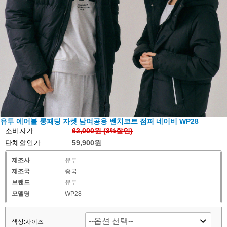
유투 에어볼 롱패딩 자켓 남여공용 벤치코트 점퍼 네이비 WP28
소비자가
62,000원 (
3
%할인)
단체할인가
59,900원
제조사
유투
제조국
중국
브랜드
유투
모델명
WP28
색상:사이즈