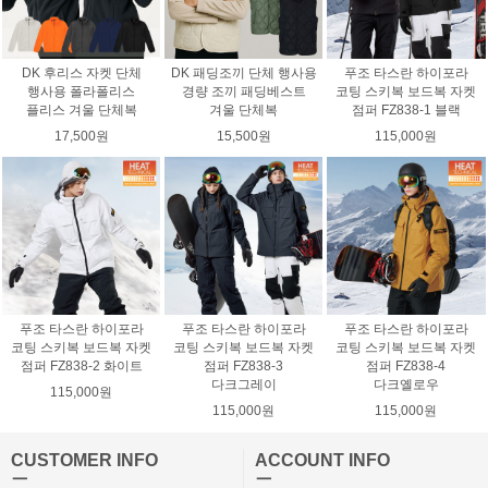
DK 후리스 자켓 단체
DK 패딩조끼 단체 행사용
푸조 타스란 하이포라
행사용 폴라폴리스
경량 조끼 패딩베스트
코팅 스키복 보드복 자켓
플리스 겨울 단체복
겨울 단체복
점퍼 FZ838-1 블랙
17,500원
15,500원
115,000원
푸조 타스란 하이포라
푸조 타스란 하이포라
푸조 타스란 하이포라
코팅 스키복 보드복 자켓
코팅 스키복 보드복 자켓
코팅 스키복 보드복 자켓
점퍼 FZ838-2 화이트
점퍼 FZ838-3
점퍼 FZ838-4
다크그레이
다크옐로우
115,000원
115,000원
115,000원
CUSTOMER INFO
ACCOUNT INFO
ㅡ
ㅡ