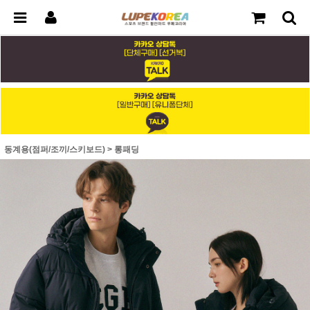
동계용(점퍼/조끼/스키보드)
>
롱패딩