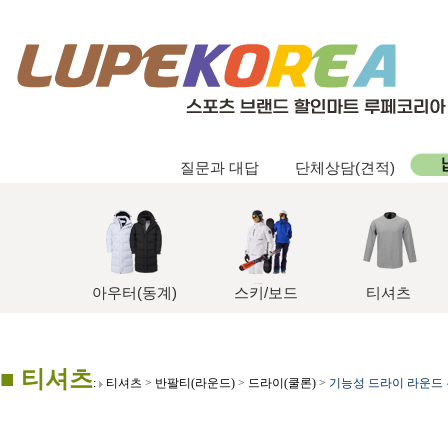
질문과 대답
단체상담(견적)
아우터(동계)
스키/보드
티셔츠
■ 티셔츠
:
티셔츠
>
반팔티(라운드)
>
드라이(쿨론)
>
기능성 드라이 라운드 