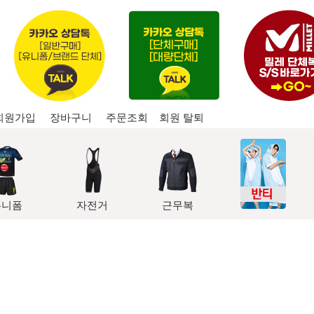
회원가입
장바구니
주문조회
회원 탈퇴
유니폼
자전거
근무복