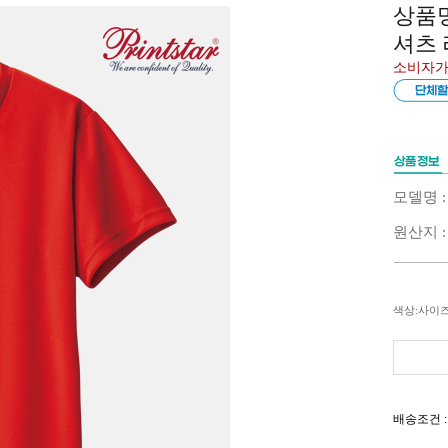
상품명
셔츠
소비자가
모델명 :
원산지 
색상:사이
배송조건 :