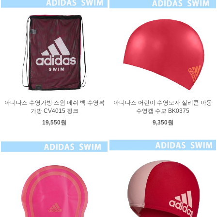
아디다스 수영가방 스윔 메쉬 백 수영복
아디다스 어린이 수영모자 실리콘 아동
가방 CV4015 핑크
수영캡 수모 BK0375
19,550원
9,350원