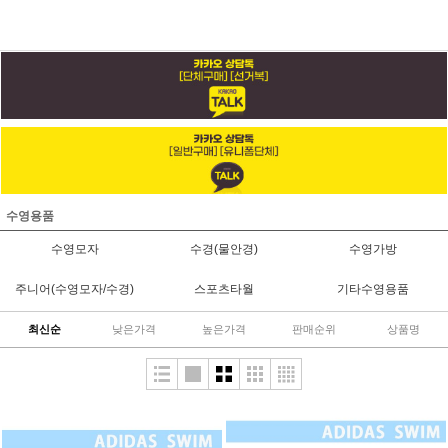
수영용품
수영모자
수경(물안경)
수영가방
주니어(수영모자/수경)
스포츠타월
기타수영용품
최신순
낮은가격
높은가격
판매순위
상품명