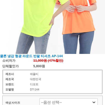
쿨론 냉감 형광 라운드 반팔 티셔츠 AP-144
소비자가
11,000원 (
47
%할인)
단체할인가
5,800원
제조사
애플티
제조국
대한민국
브랜드
디포트
모델명
DT-144
색상:사이즈