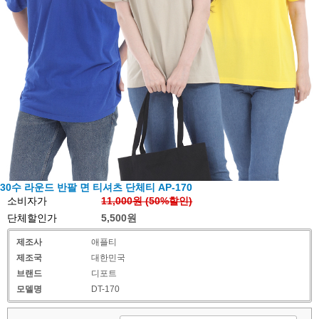
30수 라운드 반팔 면 티셔츠 단체티 AP-170
소비자가
11,000원 (
50
%할인)
단체할인가
5,500원
제조사
애플티
제조국
대한민국
브랜드
디포트
모델명
DT-170