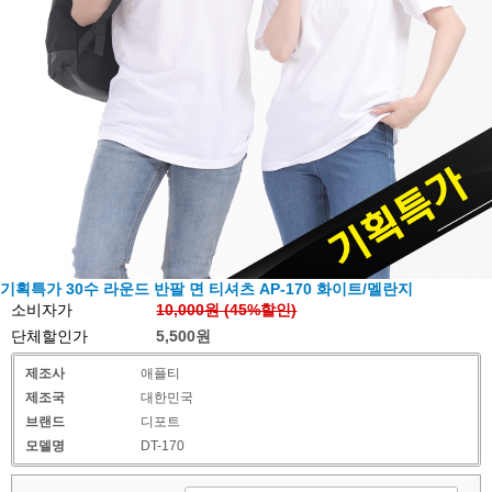
기획특가 30수 라운드 반팔 면 티셔츠 AP-170 화이트/멜란지
소비자가
10,000원 (
45
%할인)
단체할인가
5,500원
제조사
애플티
제조국
대한민국
브랜드
디포트
모델명
DT-170