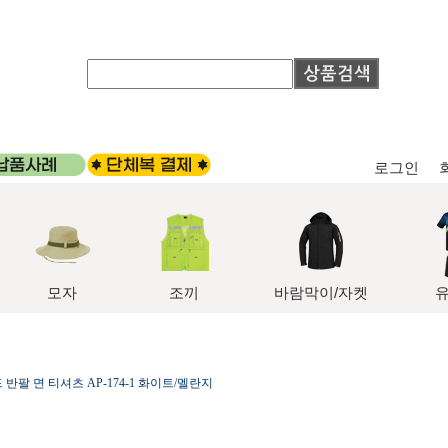
로그인
모자
조끼
바람막이/자켓
반팔 면 티셔츠 AP-174-1 화이트/멜란지