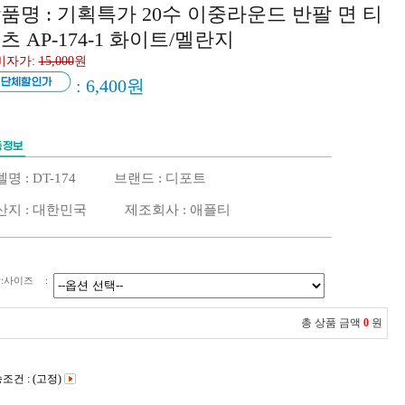
품명 : 기획특가 20수 이중라운드 반팔 면 티
츠 AP-174-1 화이트/멜란지
비자가:
15,000
원
:
6,400
원
델명 : DT-174 브랜드 : 디포트
산지 : 대한민국 제조회사 : 애플티
:사이즈
:
총 상품 금액
0
원
조건 : (고정)