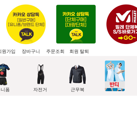
회원가입
장바구니
주문조회
회원 탈퇴
유니폼
자전거
근무복