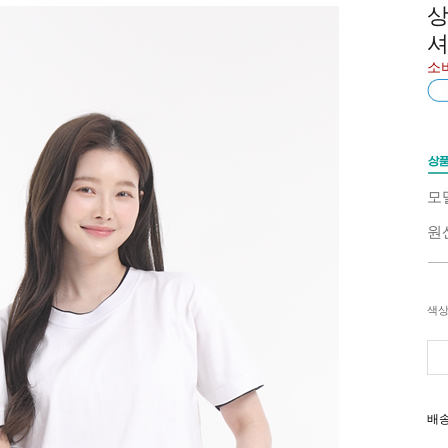
상
셔
소
모
원
색상
배송