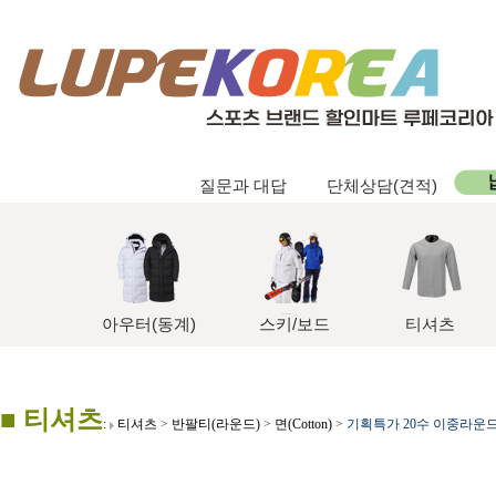
질문과 대답
단체상담(견적)
아우터(동계)
스키/보드
티셔츠
■ 티셔츠
:
티셔츠
>
반팔티(라운드)
>
면(Cotton)
>
기획특가 20수 이중라운드 