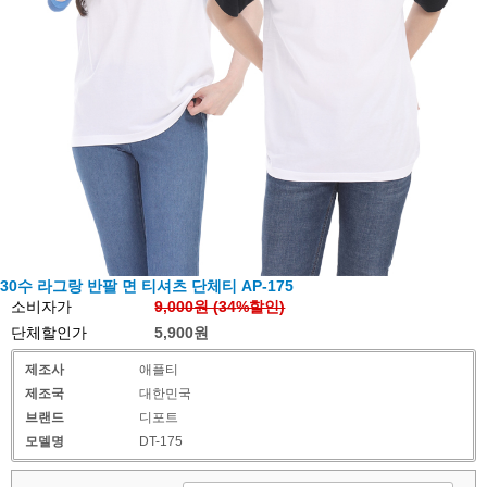
30수 라그랑 반팔 면 티셔츠 단체티 AP-175
소비자가
9,000원 (
34
%할인)
단체할인가
5,900원
제조사
애플티
제조국
대한민국
브랜드
디포트
모델명
DT-175