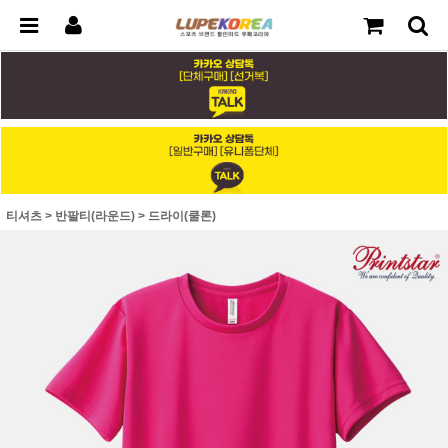
티셔츠
>
반팔티(라운드)
>
드라이(쿨론)