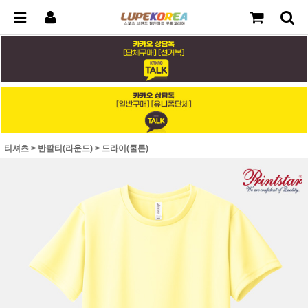
티셔츠
>
반팔티(라운드)
>
드라이(쿨론)