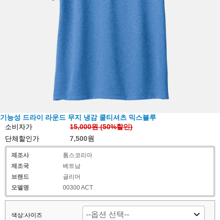
기능성 드라이 라운드 무지 냉감 쿨티셔츠 믹스블루
소비자가
15,000원 (
50
%할인)
단체할인가
7,500원
제조사
톰스코리아
제조국
베트남
브랜드
글리머
모델명
00300 ACT
색상:사이즈