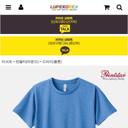
티셔츠
>
반팔티(라운드)
>
드라이(쿨론)