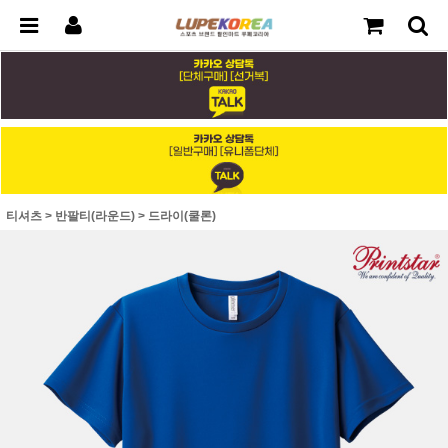
티셔츠
>
반팔티(라운드)
>
드라이(쿨론)