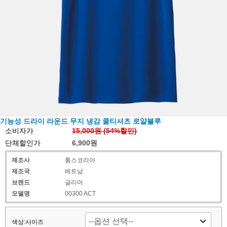
기능성 드라이 라운드 무지 냉감 쿨티셔츠 로얄블루
소비자가
15,000원 (
54
%할인)
단체할인가
6,900원
제조사
톰스코리아
제조국
베트남
브랜드
글리머
모델명
00300 ACT
색상:사이즈