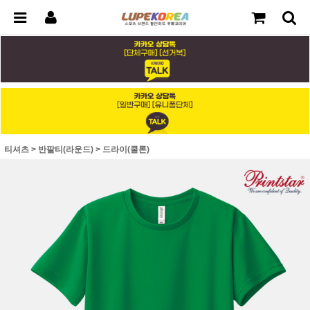
티셔츠
>
반팔티(라운드)
>
드라이(쿨론)