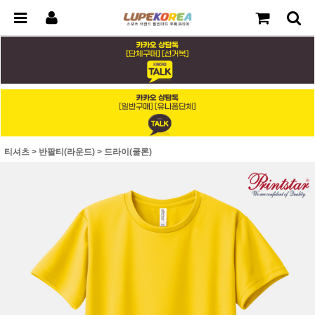
티셔츠
>
반팔티(라운드)
>
드라이(쿨론)