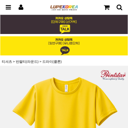
티셔츠
>
반팔티(라운드)
>
드라이(쿨론)