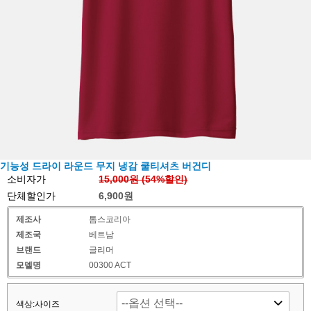
기능성 드라이 라운드 무지 냉감 쿨티셔츠 버건디
소비자가
15,000원 (
54
%할인)
단체할인가
6,900원
제조사
톰스코리아
제조국
베트남
브랜드
글리머
모델명
00300 ACT
색상:사이즈