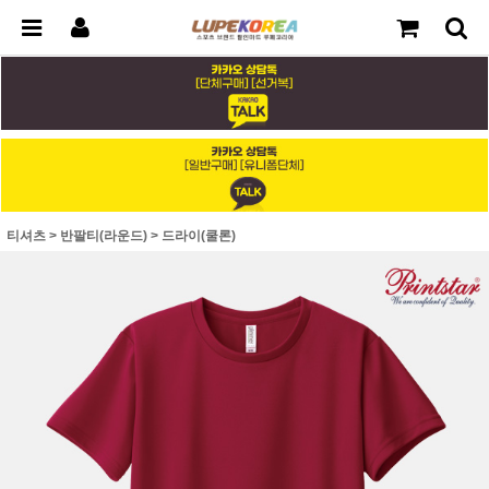
티셔츠
>
반팔티(라운드)
>
드라이(쿨론)