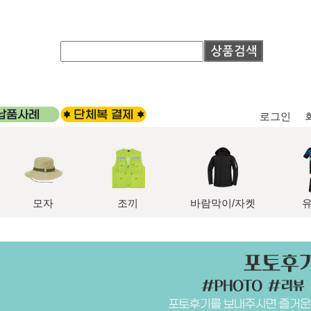
로그인
모자
조끼
바람막이/자켓