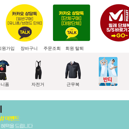
회원가입
장바구니
주문조회
회원 탈퇴
유니폼
자전거
근무복