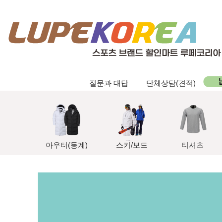
질문과 대답
단체상담(견적)
아우터(동계)
스키/보드
티셔츠