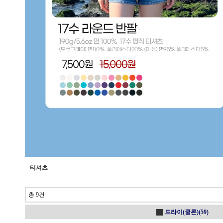
티셔츠
총 9건
드라이(쿨론)(59)