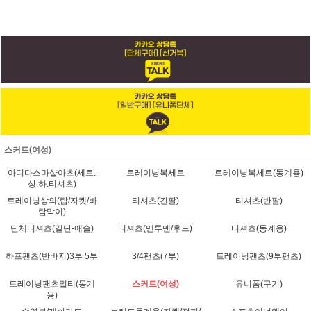
스커트(여성)
아디다스마샬아츠(세트.
트레이닝복세트
트레이닝복세트(동계용)
상.하.티셔츠)
트레이닝상의(탑/자켓/바
티셔츠(긴팔)
티셔츠(반팔)
람막이)
단체티셔츠(길단-애슬)
티셔츠(맨투맨/후드)
티셔츠(동계용)
하프팬츠(반바지)3부 5부
3/4팬츠(7부)
트레이닝팬츠(9부팬츠)
트레이닝팬츠멀티(동계
스커트(여성)
유니폼(구기)
용)