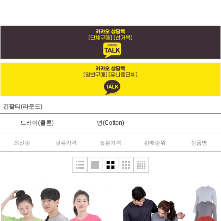
긴팔티(라운드)
드라이(쿨론)
면(Cotton)
최신순
낮은가격
높은가격
판매순위
상품명